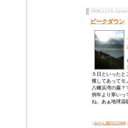
2008,12,20, Satu
ピークダウン
５日といったと
獲してあってモ
八幡浜湾の霧？
例年より寒いっ
ね。あぁ地球温
|
みかん園日記2008
|