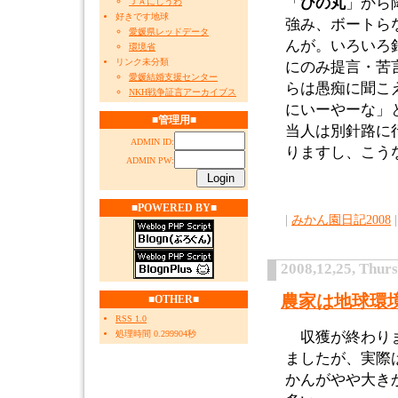
「
ひの丸
」から
ＪＡにしうわ
好きです地球
強み、ボートら
愛媛県レッドデータ
んが。いろいろ
環境省
リンク未分類
にのみ提言・苦
愛媛結婚支援センター
らは愚痴に聞こ
NKH戦争証言アーカイブス
にいーやーな」
■管理用■
当人は別針路に
ADMIN ID:
りますし、こう
ADMIN PW:
■POWERED BY■
|
みかん園日記2008
|
2008,12,25, Thur
農家は地球環
■OTHER■
RSS 1.0
収獲が終わりま
処理時間 0.299904秒
ましたが、実際
かんがやや大き