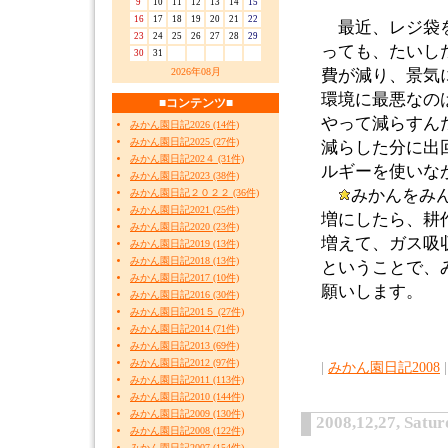
9
10
11
12
13
14
15
16
17
18
19
20
21
22
最近、レジ袋を
23
24
25
26
27
28
29
っても、たいし
30
31
2026年08月
費が減り、景気
環境に最悪なの
■コンテンツ■
やって減らすん
みかん園日記2026 (14件)
みかん園日記2025 (27件)
減らした分に出
みかん園日記202４ (31件)
ルギーを使いな
みかん園日記2023 (38件)
みかんをみ
みかん園日記２０２２ (36件)
みかん園日記2021 (25件)
増にしたら、耕
みかん園日記2020 (23件)
増えて、ガス
みかん園日記2019 (13件)
みかん園日記2018 (13件)
ということで、
みかん園日記2017 (10件)
願いします。
みかん園日記2016 (30件)
みかん園日記201５ (27件)
みかん園日記2014 (71件)
みかん園日記2013 (69件)
みかん園日記2012 (97件)
|
みかん園日記2008
|
みかん園日記2011 (113件)
みかん園日記2010 (144件)
みかん園日記2009 (130件)
2008,12,27, Satu
みかん園日記2008 (122件)
みかん園日記2007 (154件)