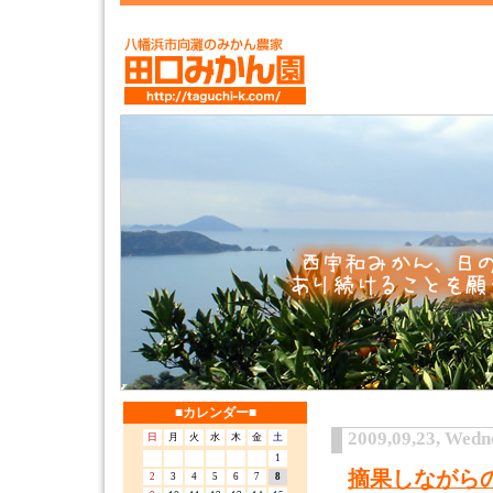
■カレンダー■
2009,09,23, Wedn
日
月
火
水
木
金
土
1
摘果しながら
2
3
4
5
6
7
8