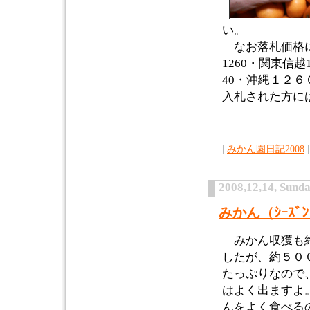
い。
なお落札価格に
1260・関東信越
40・沖縄１２
入札された方に
|
みかん園日記2008
|
2008,12,14, Sund
みかん（ｼｰｽ
みかん収獲も終
したが、約５０
たっぷりなので
はよく出ますよ
んをよく食べる