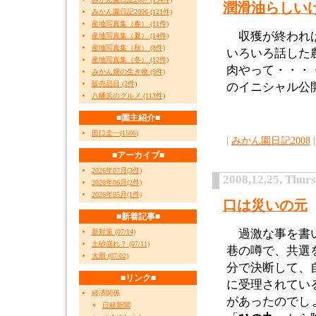
潤滑油らしい
みかん園日記2006 (121件)
産地写真集（春） (11件)
収獲が終われば
産地写真集（夏） (14件)
産地写真集（秋） (8件)
いろいろ話した
産地写真集（冬） (12件)
肉やって・・・
みかん畑の生き物 (9件)
販売品目 (2件)
のイニシャル公
八幡浜のグルメ (113件)
■園主紹介■
田口圭一
(
1506
)
|
みかん園日記2008
|
■アーカイブ■
2026年07月(3件)
2008,12,25, Thur
2026年06月(2件)
2026年05月(1件)
口は災いの元
■新着記事■
過激な事を書い
新対策 (07/14)
土砂崩れ？ (07/11)
巷の噂で、共選
大雨 (07/02)
分で決断して、
■リンク■
に受理されてい
経済関係
があったのでし
日経新聞