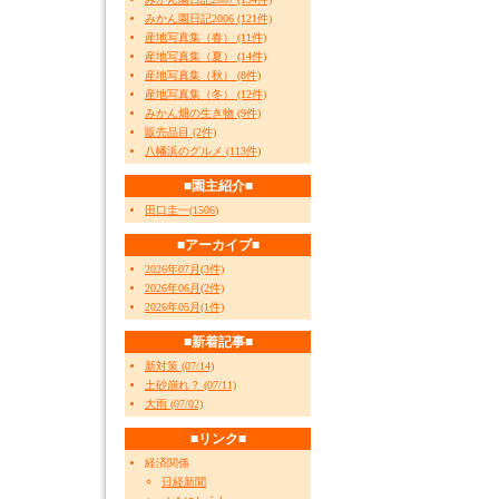
みかん園日記2006 (121件)
産地写真集（春） (11件)
産地写真集（夏） (14件)
産地写真集（秋） (8件)
産地写真集（冬） (12件)
みかん畑の生き物 (9件)
販売品目 (2件)
八幡浜のグルメ (113件)
■園主紹介■
田口圭一
(
1506
)
■アーカイブ■
2026年07月(3件)
2026年06月(2件)
2026年05月(1件)
■新着記事■
新対策 (07/14)
土砂崩れ？ (07/11)
大雨 (07/02)
■リンク■
経済関係
日経新聞