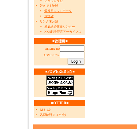
ＪＡにしうわ
好きです地球
愛媛県レッドデータ
環境省
リンク未分類
愛媛結婚支援センター
NKH戦争証言アーカイブス
■管理用■
ADMIN ID:
ADMIN PW:
■POWERED BY■
■OTHER■
RSS 1.0
処理時間 0.11747秒