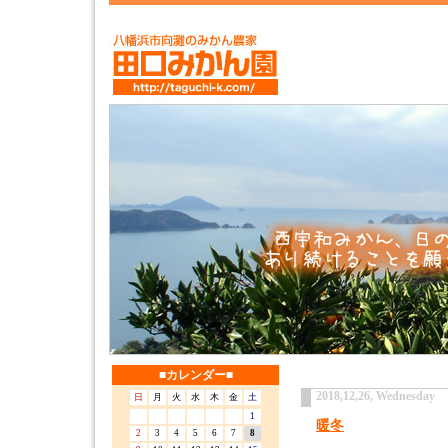
■カレンダー■
2018,12,26, Wednesday
日
月
火
水
木
金
土
1
暖冬
2
3
4
5
6
7
8