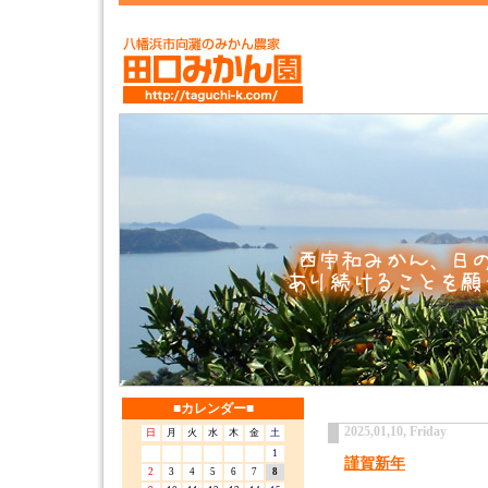
■カレンダー■
2025,01,10, Friday
日
月
火
水
木
金
土
1
謹賀新年
2
3
4
5
6
7
8