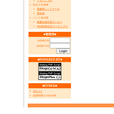
ＪＡにしうわ
好きです地球
愛媛県レッドデータ
環境省
リンク未分類
愛媛結婚支援センター
NKH戦争証言アーカイブス
■管理用■
ADMIN ID:
ADMIN PW:
■POWERED BY■
■OTHER■
RSS 1.0
処理時間 0.164247秒