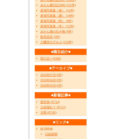
みかん園日記2006 (121件)
産地写真集（春） (11件)
産地写真集（夏） (14件)
産地写真集（秋） (8件)
産地写真集（冬） (12件)
みかん畑の生き物 (9件)
販売品目 (2件)
八幡浜のグルメ (113件)
■園主紹介■
田口圭一
(
1506
)
■アーカイブ■
2026年07月(3件)
2026年06月(2件)
2026年05月(1件)
■新着記事■
新対策 (07/14)
土砂崩れ？ (07/11)
大雨 (07/02)
■リンク■
経済関係
日経新聞