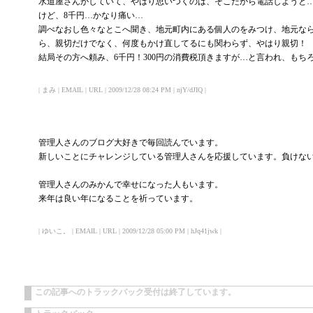
水道屋さんがしていて、やはり思いつくのは、そこだから電話しようと
けど、8千円…かなり痛い…
調べなおし色々なとこへ聞き、地元町内にある個人のをみつけ、地元なら
ら、親切だけでなく、何度もかけ直してるにも関わらず、やはり親切！
結局その方へ頼み、6千円！300円の消費税頂きますが…と言われ、もち
| まみ | EMAIL | URL | 2009/12/28 08:24 PM | njY/dJIQ |
管理人さんのブログ大好きで毎回読んでいます。
新しいことにチャレンジしている管理人さんを応援しています。負けな
管理人さんのみかんで幸せになった人もいます。
来年は良い年になることを祈っています。
| ゆいこ。 | EMAIL | URL | 2009/12/28 05:00 PM | hJq41jwk |
この記事へのトラックバック受付は終了しています。