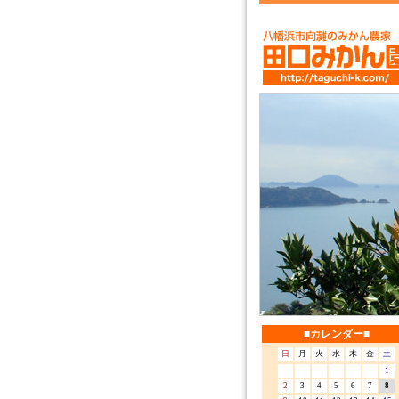
■カレンダー■
日
月
火
水
木
金
土
1
2
3
4
5
6
7
8