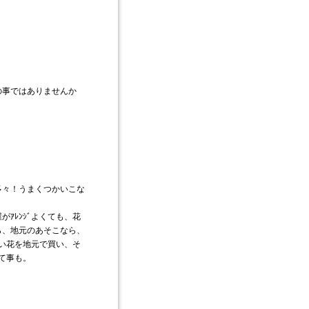
の事ではありませんか
多々！うまくつかいこな
ｱﾚﾝｼﾞよくても、花
ら、地元のあそこなら、
高い花を地元で買い、そ
んて事も。