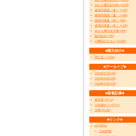
みかん園日記2006 (121件)
産地写真集（春） (11件)
産地写真集（夏） (14件)
産地写真集（秋） (8件)
産地写真集（冬） (12件)
みかん畑の生き物 (9件)
販売品目 (2件)
八幡浜のグルメ (113件)
■園主紹介■
田口圭一
(
1506
)
■アーカイブ■
2026年07月(3件)
2026年06月(2件)
2026年05月(1件)
■新着記事■
新対策 (07/14)
土砂崩れ？ (07/11)
大雨 (07/02)
■リンク■
経済関係
日経新聞