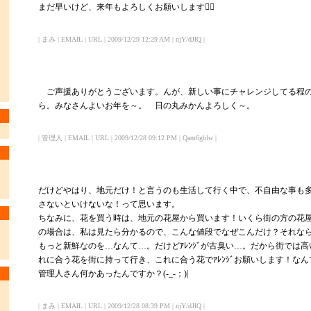
まだ早いけど、来年もよろしくお願いします！
| まみ | EMAIL | URL | 2009/12/29 12:29 AM | njY/dJIQ |
ご声援ありがとうございます。んが、新しい事にチャレンジしてる程
ら。みなさんよいお年を～。 日の丸みかんよろしく～。
| 管理人 | EMAIL | URL | 2009/12/28 09:12 PM | Qam6gblw |
だけどやはり、地元だけ！と言うのも生活して行く中で、不自由な事も
さないといけないな！って思います。
ちなみに、花を買う時は、地元の花屋から買います！いくら街の方の花屋が
の場合は、私は見たら分かるので、こんな値段でなぜこんだけ？それな
もっと新鮮なのを…なんて…。だけどｱﾚﾝｼﾞが古臭い…。だから街では
れに合う花を街に持って行き、これに合う花でｱﾚﾝｼﾞお願いします！な
管理人さん何かあったんですか？(-_-；)|
| まみ | EMAIL | URL | 2009/12/28 08:39 PM | njY/dJIQ |