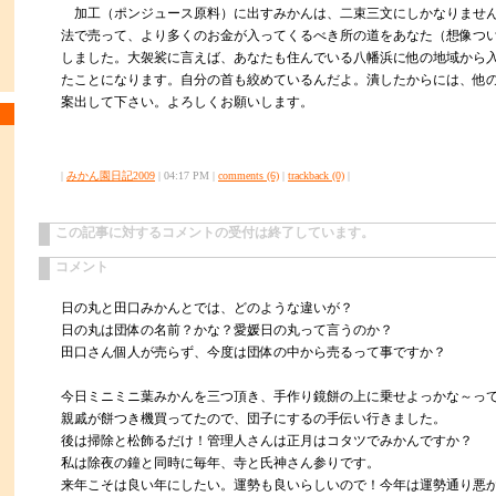
加工（ポンジュース原料）に出すみかんは、二束三文にしかなりませ
法で売って、より多くのお金が入ってくるべき所の道をあなた（想像つ
しました。大袈裟に言えば、あなたも住んでいる八幡浜に他の地域から
たことになります。自分の首も絞めているんだよ。潰したからには、他
案出して下さい。よろしくお願いします。
|
みかん園日記2009
| 04:17 PM |
comments (6)
|
trackback (0)
|
この記事に対するコメントの受付は終了しています。
コメント
日の丸と田口みかんとでは、どのような違いが？
日の丸は団体の名前？かな？愛媛日の丸って言うのか？
田口さん個人が売らず、今度は団体の中から売るって事ですか？
今日ミニミニ葉みかんを三つ頂き、手作り鏡餅の上に乗せよっかな～っ
親戚が餅つき機買ってたので、団子にするの手伝い行きました。
後は掃除と松飾るだけ！管理人さんは正月はコタツでみかんですか？
私は除夜の鐘と同時に毎年、寺と氏神さん参りです。
来年こそは良い年にしたい。運勢も良いらしいので！今年は運勢通り悪