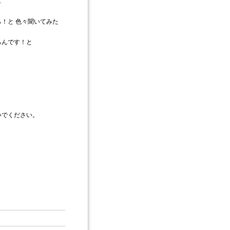
…
！と 色々聞いてみた
ろんです！と
いでください。