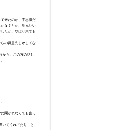
って来たのか、不思議だ
るかな？とか、地元ひい
でしたが、やはり来ても
からの得意先しかしてな
言うから、この方の話し
と。
…
皆に聞かれなくても言っ
伝書いてくれてたり…と