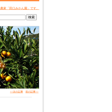
ん農家「田口みかん園」です。
<<次の記事
前の記事>>