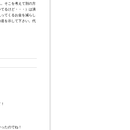
ん。そこを考えて別の方
いてるけど・・・）は潰
入ってくるお金を減らし
の道を示して下さい。代
て！
かったのでね！