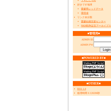
ＪＡにしうわ
好きです地球
愛媛県レッドデータ
環境省
リンク未分類
愛媛結婚支援センター
NKH戦争証言アーカイブス
■管理用■
ADMIN ID:
ADMIN PW:
■POWERED BY■
■OTHER■
RSS 1.0
処理時間 0.126596秒