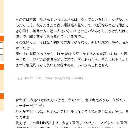
その方は本来一見さん？いちげんさんは、やってないらしく、なぜかか
ったらしく、私がたまたま古い電話帳を見ていて、地元ならまだ信用あ
きな面や、地元の方に悪い人はいない！との思い込みから、かけただけ
親切で、聞く前から色々教えて下さる方で…。
その後聞くと、今は全く初めての方はやらなく、新しい家の工事や、昔
かったと…。
安い上に親切だったから、ﾄｲﾚの詰まり話しをすると皆が高いよね～と
をすると、即どこの業者か聞いて来て、何かあったら、そこに頼もう…
まずは地元周りから良いもの探すのも、いいかもしれません。
| まみ | EMAIL | URL | 2009/12/28 08:32 PM | njY/dJIQ |
保守派… 私も保守的だな～けど、守りつつ、色々考えるから、何派だ？
ミー派ーだ(*^_^*)
地元産アピールは、ちゃんとアピールしなくて！私も本当に良い物は、
てますよ！
例えば…この間ﾄｲﾚが詰まり、大きく宣伝していたり、マグネットに宣