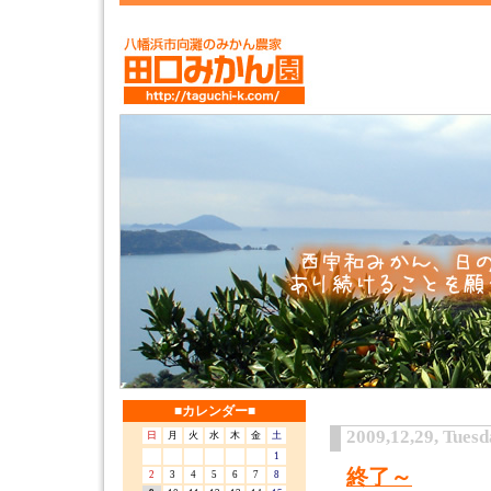
■カレンダー■
2009,12,29, Tues
日
月
火
水
木
金
土
1
終了～
2
3
4
5
6
7
8