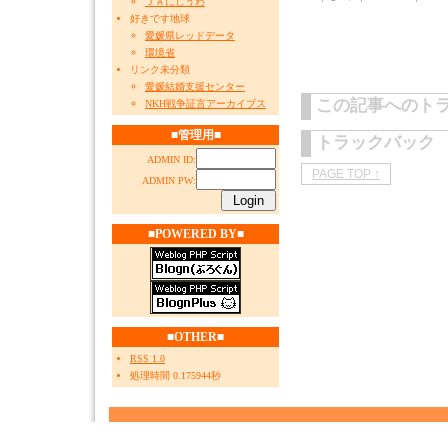
ＪＡにしうわ
好きです地球
愛媛県レッドデータ
環境省
リンク未分類
愛媛結婚支援センター
この記事へのト
NKH戦争証言アーカイブス
■管理用■
トラックバック
ADMIN ID:
PAGE TOP ↑
ADMIN PW:
■POWERED BY■
■OTHER■
RSS 1.0
処理時間 0.175944秒