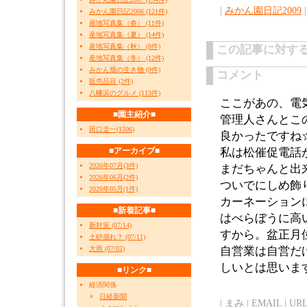
|
みかん園日記2009
|
みかん園日記2006 (121件)
産地写真集（春） (11件)
産地写真集（夏） (14件)
産地写真集（秋） (8件)
この記事に対す
産地写真集（冬） (12件)
みかん畑の生き物 (9件)
コメント
販売品目 (2件)
八幡浜のグルメ (113件)
ここがあの、電気
■園主紹介■
管理人さんとこ
田口圭一
(
1506
)
良かったですね
■アーカイブ■
私は松催促電話
2026年07月(3件)
まだちゃんと出
2026年06月(2件)
ついでにしめ飾
2026年05月(1件)
カーネーション
■新着記事■
はべらぼうに高
新対策 (07/14)
すから。盆正月
土砂崩れ？ (07/11)
大雨 (07/02)
自営業は自営だ
しいとは思いま
■リンク■
経済関係
日経新聞
| まみ | EMAIL | URL |